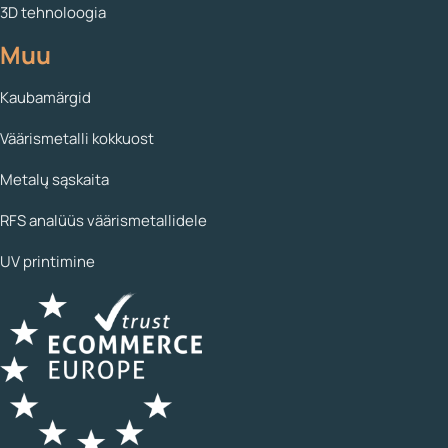
3D tehnoloogia
Muu
Kaubamärgid
Väärismetalli kokkuost
Metalų sąskaita
RFS analüüs väärismetallidele
UV printimine