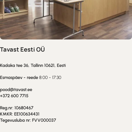
Tavast Eesti OÜ
Kadaka tee 36, Tallinn
10621, Eesti
Esmaspäev - reede
8:00 - 17:30
pood@tavast.ee
+372 600 7715
Reg.nr: 10680467
KMKR: EE100634431
Tegevusluba nr: FVV000037