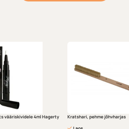
ts vääriskividele 4ml Hagerty
Kratshari, pehme jõhvharjas
Laos