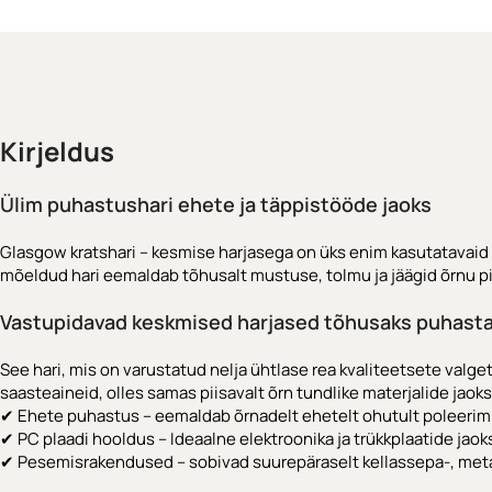
Kirjeldus
Ülim puhastushari ehete ja täppistööde jaoks
Glasgow kratshari – kesmise harjasega on üks enim kasutatavaid 
mõeldud hari eemaldab tõhusalt mustuse, tolmu ja jäägid õrnu p
Vastupidavad keskmised harjased tõhusaks puhast
See hari, mis on varustatud nelja ühtlase rea kvaliteetsete valg
saasteaineid, olles samas piisavalt õrn tundlike materjalide jaoks
✔ Ehete puhastus – eemaldab õrnadelt ehetelt ohutult poleerim
✔ PC plaadi hooldus – Ideaalne elektroonika ja trükkplaatide j
✔ Pesemisrakendused – sobivad suurepäraselt kellassepa-, metal