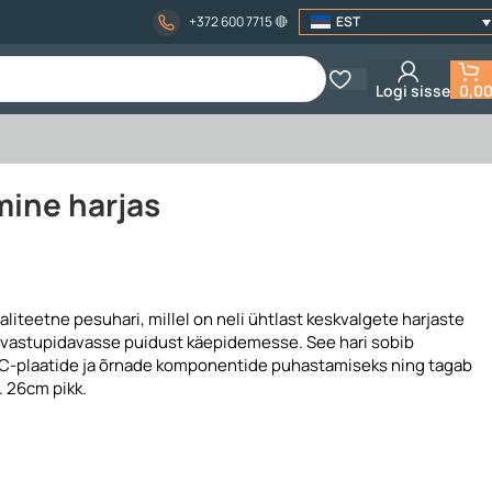
‏‏‎ ‎‏‏‎ ‎‏‏‎‎‏‏‎ ‎
+372 600 7715
🔴
EST
Logi sisse
0,0
mine harjas
iteetne pesuhari, millel on neli ühtlast keskvalgete harjaste
ud vastupidavasse puidust käepidemesse. See hari sobib
PC-plaatide ja õrnade komponentide puhastamiseks ning tagab
. 26cm pikk.