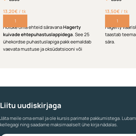
13,20
€
tk
13,50
€
tk
Lisa korvi
Lisa korvi
Hoidke oma ehteid säravana
Hagerty
Hagerty vääri
kuivade ehtepuhastuslappidega
. See 25
taastab teemant
ühekordse puhastuslapiga pakk eemaldab
sära.
vaevata mustuse ja oksüdatsiooni või
tuhmumise kullalt, hõbedalt, plaatinalt,
teemantidelt, safiiridelt, rubiinidelt ja
moeehtetelt. Mugavas plastkarbis lihtsaks
kasutamiseks ja kaasaskandmiseks.
Liitu uudiskirjaga
Jäta meile oma email ja ole kursis parimate pakkumistega. Lubam
kellegagi ning saadame maksimaalselt ühe kirja nädalas.