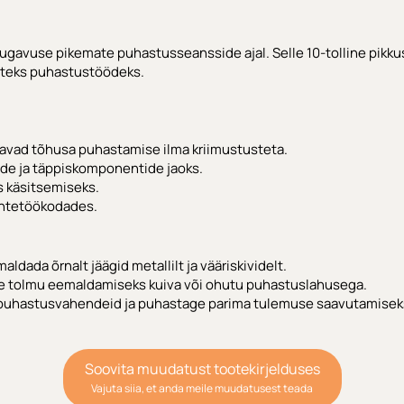
avuse pikemate puhastusseansside ajal. Selle 10-tolline pikkus 
mateks puhastustöödeks.
gavad tõhusa puhastamise ilma kriimustusteta.
de ja täppiskomponentide jaoks.
s käsitsemiseks.
ehtetöökodades.
dada õrnalt jäägid metallilt ja vääriskividelt.
de tolmu eemaldamiseks kuiva või ohutu puhastuslahusega.
id puhastusvahendeid ja puhastage parima tulemuse saavutamiseks
Soovita muudatust tootekirjelduses
Vajuta siia, et anda meile muudatusest teada