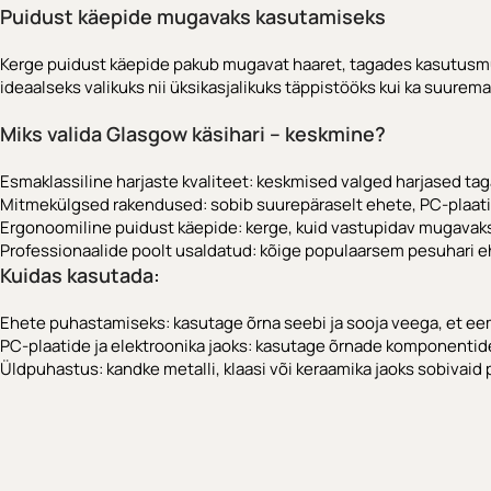
Puidust käepide mugavaks kasutamiseks
Kerge puidust käepide pakub mugavat haaret, tagades kasutusmug
ideaalseks valikuks nii üksikasjalikuks täppistööks kui ka suure
Miks valida Glasgow käsihari – keskmine?
Esmaklassiline harjaste kvaliteet: keskmised valged harjased ta
Mitmekülgsed rakendused: sobib suurepäraselt ehete, PC-plaati
Ergonoomiline puidust käepide: kerge, kuid vastupidav mugavak
Professionaalide poolt usaldatud: kõige populaarsem pesuhari 
Kuidas kasutada:
Ehete puhastamiseks: kasutage õrna seebi ja sooja veega, et eemal
PC-plaatide ja elektroonika jaoks: kasutage õrnade komponenti
Üldpuhastus: kandke metalli, klaasi või keraamika jaoks sobiva