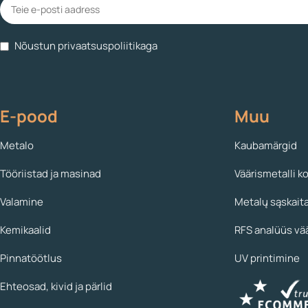
Nõustun privaatsuspoliitikaga
E-pood
Muu
Metalo
Kaubamärgid
Tööriistad ja masinad
Väärismetalli k
Valamine
Metalų sąskait
Kemikaalid
RFS analüüs vä
Pinnatöötlus
UV printimine
Ehteosad, kivid ja pärlid