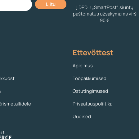
Į DPD ir „SmartPost“ siuntų
paštomatus užsakymams virš
90 €
Ettevõttest
Apie mus
okkuost
Tööpakkumised
a
Ostutingimused
ärismetallidele
Privaatsuspoliitika
Uudised