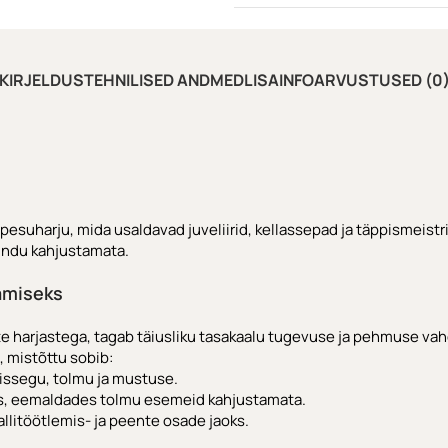
KIRJELDUS
TEHNILISED ANDMED
LISAINFO
ARVUSTUSED (0
pesuharju, mida usaldavad juveliirid, kellassepad ja täppismeist
indu kahjustamata.
amiseks
ete harjastega, tagab täiusliku tasakaalu tugevuse ja pehmuse vah
, mistõttu sobib:
issegu, tolmu ja mustuse.
aoks, eemaldades tolmu esemeid kahjustamata.
litöötlemis- ja peente osade jaoks.