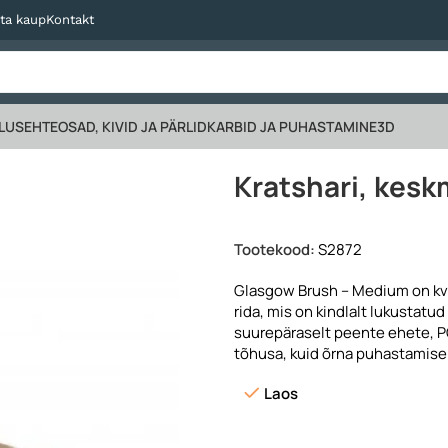
ta kaup
Kontakt
LUS
EHTEOSAD, KIVID JA PÄRLID
KARBID JA PUHASTAMINE
3D
hari, keskmine harjas
Kratshari, kesk
Tootekood:
S2872
Glasgow Brush – Medium on kval
rida, mis on kindlalt lukustat
suurepäraselt peente ehete, 
tõhusa, kuid õrna puhastamise
Laos