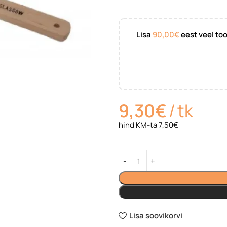
Lisa
90,00
€
eest veel to
9,30
€
tk
hind KM-ta 7,50€
Lisa soovikorvi