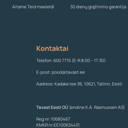
Aitame Teid meeleldi
30 dienų grąžinimo garantija
Kontaktai
Telefon: 600 7715 (E-R 8:00 – 17:30)
E-post: pood@tavast.ee
Aadress: Kadaka tee 36, 10621, Tallinn, Eesti
Tavast Eesti OÜ
(endine K.A. Rasmussen AS)
Reg nr: 10680467
KMKR nr:EE100634431