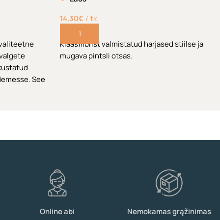
14,30
€
tk
Lisa korvi
valiteetne
Klaasfiibrist valmistatud harjased stiilse ja
 valgete
mugava pintsli otsas.
ukustatud
idemesse. See
te ehete, PC-
ide
sa, kuid õrna
Online abi
Nemokamas grąžinimas