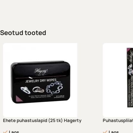
Seotud tooted
Ehete puhastuslapid (25 tk) Hagerty
Puhastuspliia
Laos
Laos