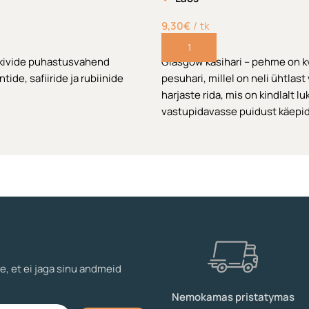
9,30
€
tk
Lisa korvi
skivide puhastusvahend
Glasgow käsihari – pehme on k
ide, safiiride ja rubiinide
pesuhari, millel on neli ühtlast
harjaste rida, mis on kindlalt l
vastupidavasse puidust käep
hari sobib suurepäraselt peen
plaatide ja õrnade komponent
puhastamiseks ning tagab tõhu
puhastamise. 26cm pikk.
e, et ei jaga sinu andmeid
Nemokamas pristatymas