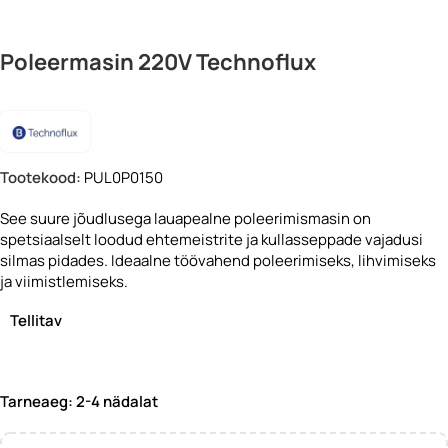
Pilt võib olla illustratiivne
Poleermasin 220V Technoflux
Tootekood:
PUL0P0150
See suure jõudlusega lauapealne poleerimismasin on
spetsiaalselt loodud ehtemeistrite ja kullasseppade vajadusi
silmas pidades. Ideaalne töövahend poleerimiseks, lihvimiseks
ja viimistlemiseks.
Tellitav
Tarneaeg: 2-4 nädalat