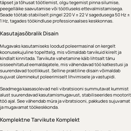
täpset ja tõhusat töötlemist, olgu tegemist pinna silumise,
peegelläike saavutamise või töötluseks ettevalmistamisega.
Seade töötab stabiilselt pingel 220 V ± 22 V sagedusega 50 Hz ±
1 Hz, tagades töökindluse professionaalses keskkonnas.
Kasutajasõbralik Disain
Mugavaks kasutamiseks loodud poleermasinal on kergelt
koonusekujuline topelttelg, mis võimaldab tarvikuid kiirelt ja
kindlalt kinnitada. Tarvikute vahetamine käib lihtsalt tänu
sisseehitatud eemaldajatele, mis vähendavad töö katkestusi ja
suurendavad tootlikkust. Selline praktiline disain võimaldab
sujuvat üleminekut poleerimiselt lihvimisele ja vastupidi.
Seadmega kaasasolevad neli vibratsiooni summutavat kummist
alust suurendavad kasutamismugavust, stabiliseerides mootorit
töö ajal. See vähendab müra ja vibratsiooni, pakkudes sujuvamat
ja mugavamat töökeskkonda.
Komplektne Tarvikute Komplekt