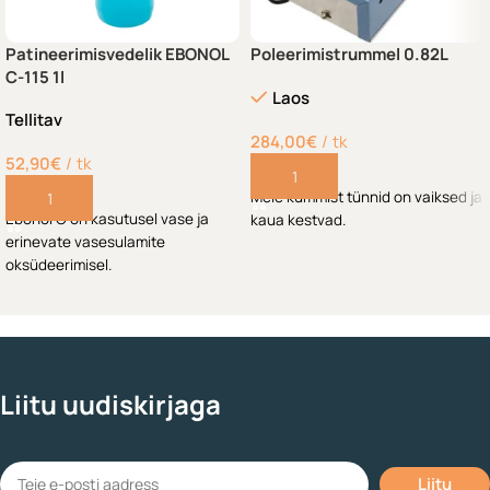
Patineerimisvedelik EBONOL
Poleerimistrummel 0.82L
C-115 1l
Laos
Tellitav
284,00
€
tk
52,90
€
tk
Lisa korvi
Meie kummist tünnid on vaiksed ja
Lisa korvi
Ebonol C on kasutusel vase ja
kaua kestvad.
erinevate vasesulamite
oksüdeerimisel.
Liitu uudiskirjaga