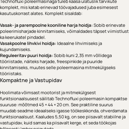
Technofluxi poleermasinaga tuleb kaasa ulatuslik tarvikute
komplekt, mis katab erinevad töövajadused juba esimesest
kasutuskorrast alates. Komplekt sisaldab:
Vasak- ja parempoolne kooniline harja hoidja:
Sobib erinevate
poleerimisharjade kinnitamiseks, võimaldades täpset viimistlust
ka keerukatel pindadel.
Vasakpoolne lihvkivi hoidja:
Ideaalne lihvimiseks ja
kujundamiseks.
Reguleeritav puuri hoidja:
Sobib kuni 2,35 mm võllidega
tööriistade, näiteks harjade, freespinkide ja puuride
kinnitamiseks, muutes selle poleermasina mitmekülgseks
tööriistaks.
Kompaktne ja Vastupidav
Hoolimata võimsast mootorist ja mitmekülgsest
funktsionaalsusest säilitab Technofluxi poleermasin kompaktse
suuruse: mõõtmed 45 × 44 × 20 cm. See praktiline suurus
muudab seadme ideaalseks igasse töökeskkonda, ohverdamata
funktsionaalsust. Kaaludes 5,50 kg, on see piisavalt stabiilne ja
vastupidav, kuid samas ka piisavalt kerge, et seda töökojas
hõlpsasti ümber paigutada.