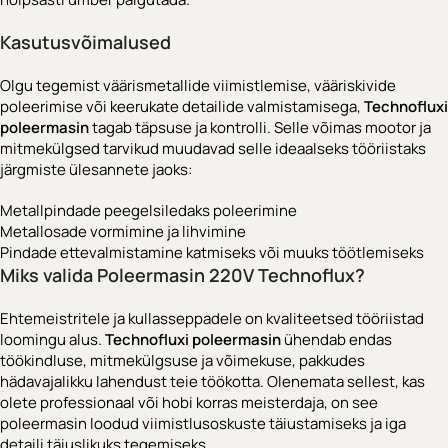
Kasutusvõimalused
Olgu tegemist väärismetallide viimistlemise, vääriskivide
poleerimise või keerukate detailide valmistamisega,
Technofluxi
poleermasin
tagab täpsuse ja kontrolli. Selle võimas mootor ja
mitmekülgsed tarvikud muudavad selle ideaalseks tööriistaks
järgmiste ülesannete jaoks:
Metallpindade peegelsiledaks poleerimine
Metallosade vormimine ja lihvimine
Pindade ettevalmistamine katmiseks või muuks töötlemiseks
Miks valida Poleermasin 220V Technoflux?
Ehtemeistritele ja kullasseppadele on kvaliteetsed tööriistad
loomingu alus.
Technofluxi poleermasin
ühendab endas
töökindluse, mitmekülgsuse ja võimekuse, pakkudes
hädavajalikku lahendust teie töökotta. Olenemata sellest, kas
olete professionaal või hobi korras meisterdaja, on see
poleermasin loodud viimistlusoskuste täiustamiseks ja iga
detaili täiuslikuks tegemiseks.