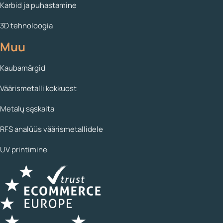
Karbid ja puhastamine
3D tehnoloogia
Muu
Kaubamärgid
Väärismetalli kokkuost
Metalų sąskaita
RFS analüüs väärismetallidele
UV printimine