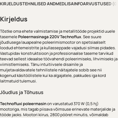
KIRJELDUS
TEHNILISED ANDMED
LISAINFO
ARVUSTUSED (0
Kirjeldus
Tõstke oma ehete valmistamise ja metallitööde projektid uuele
tasemele
Poleermasinaga 220V Technoflux
. See suure
jõudlusega lauapealne poleerimismootor on spetsiaalselt
loodud ehtemeistrite ja kullasseppade vajadusi silmas pidades.
Vastupidav konstruktsioon ja professionaalse taseme tarvikud
teevad sellest ideaalse töövahendi poleerimiseks, lihvimiseks ja
viimistlemiseks. Tänu intuitiivsele disainile ja
muljetavaldavatele tehnilistele näitajatele sobib see nii
kogenud käsitöölistele kui ka algajatele, pakkudes iga kord
laitmatuid tulemusi.
Jõudlus ja Tõhusus
Technofluxi poleermasin
on varustatud 370 W (0,5 hj)
mootoriga, mis tagab piisava võimsuse erinevate materjalide ja
tööde jaoks. Mootori kiirus, 2800 pööret minutis, võimaldab