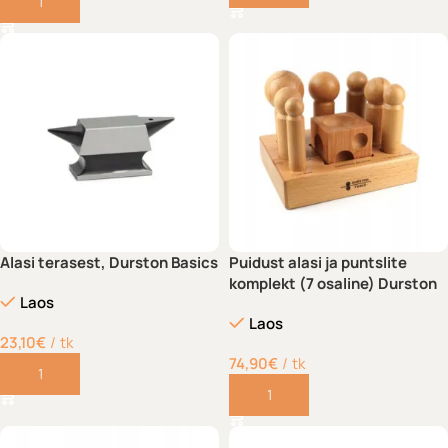
Lisa korvi
Alasi terasest, Durston Basics
Puidust alasi ja puntslite
komplekt (7 osaline) Durston
Laos
Laos
23,10
€
tk
74,90
€
tk
Lisa korvi
Lisa korvi