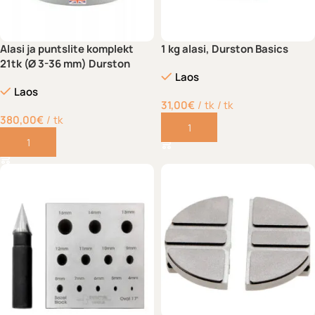
Alasi ja puntslite komplekt
1 kg alasi, Durston Basics
21tk (Ø 3-36 mm) Durston
Laos
Laos
31,00
€
tk
/ tk
380,00
€
tk
Lisa korvi
Lisa korvi