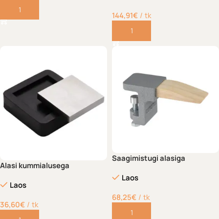
Lisa korvi
144,91
€
tk
Lisa korvi
Saagimistugi alasiga
Alasi kummialusega
Laos
Laos
68,25
€
tk
36,60
€
tk
Lisa korvi