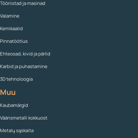
Tööriistad ja masinad
Valamine
Kemikaalid
Pinnatöötlus
Ehteosad, kivid ja pärlid
Karbid ja puhastamine
3D tehnoloogia
Muu
Kaubamärgid
Väärismetalli kokkuost
Metalų sąskaita