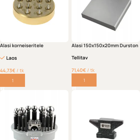
Alasi korneiseritele
Alasi 150x150x20mm Durston
Tellitav
Laos
71,40
€
tk
44,73
€
tk
Lisa korvi
Lisa korvi