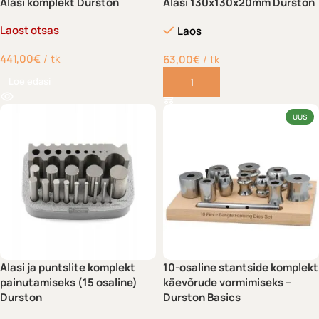
Alasi komplekt Durston
Alasi 130x130x20mm Durston
Laost otsas
Laos
441,00
€
tk
63,00
€
tk
Loe edasi
Lisa korvi
UUS
Alasi ja puntslite komplekt
10-osaline stantside komplekt
painutamiseks (15 osaline)
käevõrude vormimiseks –
Durston
Durston Basics