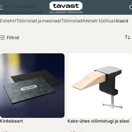
Skip to navigation
Skip to main content
Esileht
Tööriistad ja masinad
Tööriistad
Metalli töötlus
Alasid
Filtrid
Kinkekaart
Kaks-ühes viilimistugi ja alasi