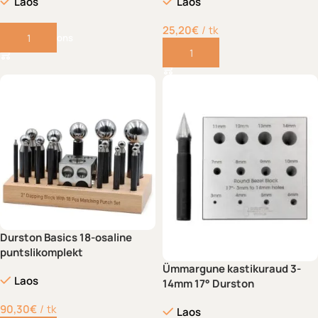
Laos
Laos
25,20
€
tk
Select options
Lisa korvi
Durston Basics 18-osaline
puntslikomplekt
Ümmargune kastikuraud 3-
Laos
14mm 17° Durston
90,30
€
tk
Laos