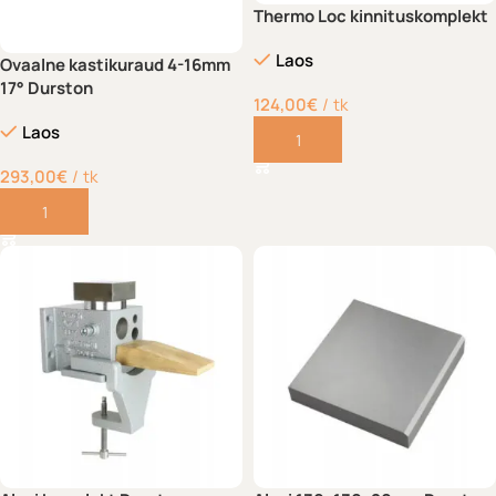
Thermo Loc kinnituskomplekt
Laos
Ovaalne kastikuraud 4-16mm
17° Durston
124,00
€
tk
Laos
Lisa korvi
293,00
€
tk
Lisa korvi