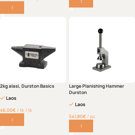
Lisa korvi
Lisa korvi
2kg alasi, Durston Basics
Large Planishing Hammer
Durston
Laos
Laos
46,00
€
tk
/ tk
541,80
€
pc
Lisa korvi
Lisa korvi