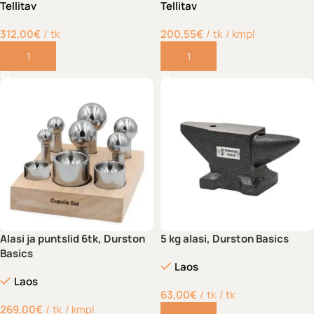
Tellitav
Tellitav
312,00
€
tk
200,55
€
tk
/ kmpl
Lisa korvi
Lisa korvi
Alasi ja puntslid 6tk, Durston
5 kg alasi, Durston Basics
Basics
Laos
Laos
63,00
€
tk
/ tk
269,00
€
tk
/ kmpl